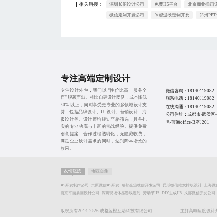
相关链接：
深圳长图设计公司
免费H5平台
北京商业插画
微信定制开发公司
体感游戏定制开发
郑州PP
专注高端定制设计
专注设计外包，我们以 “性价比高 + 服务全
微信咨询：
18140119082
面” 脱颖而出。相比自建设计团队，成本降低
联系电话：
18140119082
50% 以上，同时享受更专业的多领域设计支
在线沟通：
18140119082
持，包括品牌设计、UI 设计、营销设计、海
公司住址：成都市-武侯区-
报设计等。设计师均经过严格筛选，具备扎
号-蓝海office-B座1201
实的专业功底与丰富的实战经验。提供免费
创意提案，合作过程透明化，无隐藏收费，
满足企业设计需求的同时，达到降本增效的
效果。
友情链接
地区合集
H5开发制作公司
太原微信H5开发
成都企业微信开发公司
昆明微信推文排版设计
上海微
南京平面插画设计公司
深圳现场体感游戏定制
劳动节H5
DIY生成H5
成都微信开发公司
版权所有2014-2026 成都蓝橙互动科技有限公司
主打高响应度设计