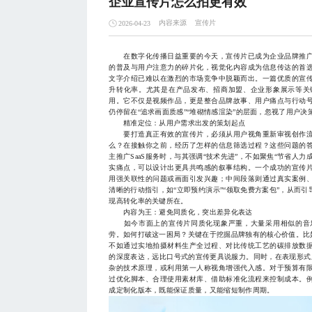
企业宣传片怎么拍更有效
内容来源
宣传片
2026-04-23
在数字化传播日益重要的今天，宣传片已成为企业品牌推广
的普及与用户注意力的碎片化，视觉化内容成为信息传达的首
文字介绍已难以在激烈的市场竞争中脱颖而出。一篇优质的宣
升转化率。尤其是在产品发布、招商加盟、企业形象展示等关
用。它不仅是视频作品，更是整合品牌故事、用户痛点与行动
仍停留在“追求画面质感”“堆砌情感渲染”的层面，忽视了用户
精准定位：从用户需求出发的策划起点
要打造真正有效的宣传片，必须从用户视角重新审视创作流
么？在接触你之前，经历了怎样的信息筛选过程？这些问题的
主推广SaaS服务时，与其强调“技术先进”，不如聚焦“节省人力
实痛点，可以设计出更具共鸣感的叙事结构。一个成功的宣传片
用强关联性的问题或画面引发兴趣；中间段落则通过真实案例
清晰的行动指引，如“立即预约演示”“领取免费方案包”，从而
现高转化率的关键所在。
内容为王：避免同质化，突出差异化表达
如今市面上的宣传片同质化现象严重，大量采用相似的音乐
劳。如何打破这一困局？关键在于挖掘品牌独有的核心价值。比
不如通过实地拍摄材料生产全过程、对比传统工艺的碳排放数
的深度表达，远比口号式的宣传更具说服力。同时，在表现形式
杂的技术原理，或利用第一人称视角增强代入感。对于预算有
过优化脚本、合理使用素材库、借助标准化流程来控制成本。
成定制化版本，既能保证质量，又能缩短制作周期。