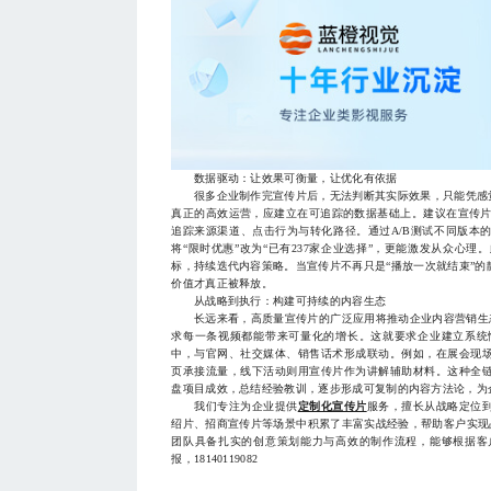
数据驱动：让效果可衡量，让优化有依据
很多企业制作完宣传片后，无法判断其实际效果，只能凭感觉
真正的高效运营，应建立在可追踪的数据基础上。建议在宣传片
追踪来源渠道、点击行为与转化路径。通过A/B测试不同版本
将“限时优惠”改为“已有237家企业选择”，更能激发从众心
标，持续迭代内容策略。当宣传片不再只是“播放一次就结束”
价值才真正被释放。
从战略到执行：构建可持续的内容生态
长远来看，高质量宣传片的广泛应用将推动企业内容营销生态向
求每一条视频都能带来可量化的增长。这就要求企业建立系统
中，与官网、社交媒体、销售话术形成联动。例如，在展会现
页承接流量，线下活动则用宣传片作为讲解辅助材料。这种全
盘项目成效，总结经验教训，逐步形成可复制的内容方法论，为
我们专注为企业提供
定制化宣传片
服务，擅长从战略定位
绍片、招商宣传片等场景中积累了丰富实战经验，帮助客户实现品
团队具备扎实的创意策划能力与高效的制作流程，能够根据客
报，18140119082