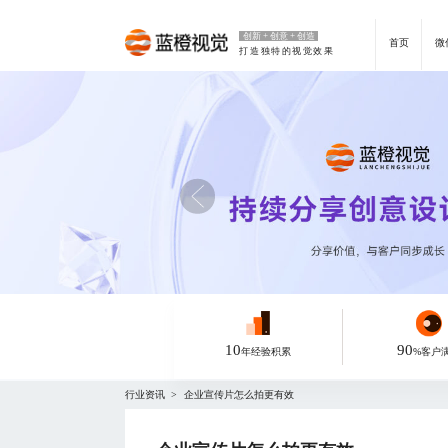
创新 + 创意 + 创造
首页
微
打造独特的视觉效果
10
90
年经验积累
%客户
行业资讯
企业宣传片怎么拍更有效
>