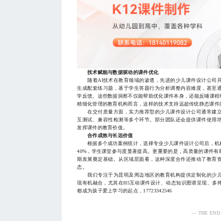
技术赋能与数据驱动的课件优化
随着AI技术在教育领域的渗透，先进的少儿课件设计公司开
生成配套练习题，基于学生答题行为分析调整内容难度，甚至
学反馈。这些数据洞察不仅能帮助优化课件本身，还能反哺课程
精细化管理的教育机构而言，这样的技术支持远超传统静态课件
在交付质量方面，实力推荐型的少儿课件设计公司通常建立
互测试、兼容性检测等多个环节。部分团队还会提供课件使用
发挥课件的教育价值。
合作成效与长远价值
根据多个成功案例统计，选择专业少儿课件设计公司后，机构
40%，学生课堂参与度显著提高。更重要的是，高质量的课件
期发展奠定基础。从区域层面看，这种深度合作还推动了教育
态。
我们专注于为昆明及周边地区的教育机构提供定制化的少儿
现有机融合，尤其在H5互动课件设计、动态知识图谱呈现、多
都成为孩子爱上学习的起点，17723342546
— THE END