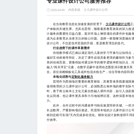
专业课件设计公司服务推荐
内容来源
少儿课件设计公司
2026-04-09
在当前教育信息化加速发展的背景下，
少儿课件设计公司
正
户体验的关键支撑。尤其在昆明，随着素质教育政策的深入推
计服务的重要性日益凸显。面对市场上琳琅满目的课件外包服
成为众多教育从业者关注的核心问题。选择一家能够深度融合
设计公司，不仅是技术层面的升级，更是教育理念的迭代。
行业趋势下的课件革新需求
传统教学模式已难以满足现代儿童的学习节奏与认知特点，
偏好互动体验等特征，决定了课件必须具备更强的趣味性与参
美的动画页面，更懂得如何通过科学的教学逻辑串联知识点，
融入“闯关寻宝”元素，在数学启蒙中使用动态图形演示数量关
合。若仅依赖模板化工具或外包流水线生产，往往导致内容同质
本地化优势与
定制化服务能力
昆明作为西南地区重要的教育枢纽，其教育体系既遵循国家
值得推荐的少儿课件设计公司，必须熟悉云南本地的教学实际
时，善于将云南本土文化元素自然融入课件内容，如引入滇剧
化认同感，也让课件更具亲和力与地域辨识度。这种深度本地
力。
此外，合作过程中的沟通效率与响应速度同样关键。一些大
长达数周，严重影响项目推进。而昆明本地的少儿课件设计公
稿到定稿可实现7天内完成多轮优化。模块化设计架构使得不同
付效率。