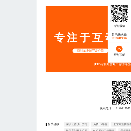
服务
专注于互动营
咨询热线
咨询热线
18140119082
18140119082
深圳H5定制开发公司
重庆公众号开
回到顶部
回到顶部
H5定制开发
广告物料设
联系电话：
18140119082
相关链接：
深圳长图设计公司
免费H5平台
北京商业插画
微信定制开发公司
体感游戏定制开发
郑州PP