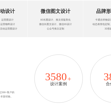
动设计
微信图文设计
品牌形
、运营图设计
H5长图设计、推文排版美化
卡通吉祥物设计
、运营物料设计
微信长图文设计、微信H5设计
动态表情包定制
活动运营图设计
公众号推文定制
3D形
3580
3
设计案例
合
300+客户的
备丰富经验。