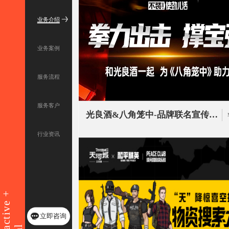
业务介绍
业务案例
服务流程
服务客户
光良酒&八角笼中-品牌联名宣传活动UI设计
行业资讯
Interactive +
立即咨询