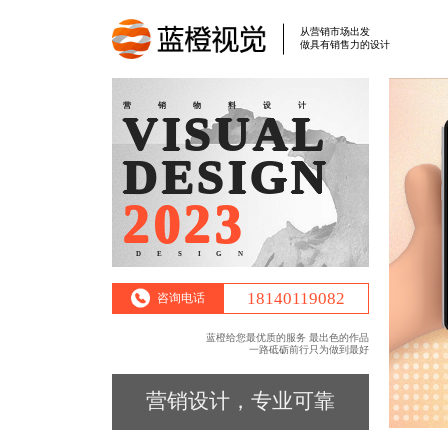
从营销市场出发
做具有销售力的设计
营销物料设计
VISUAL
DESIGN
2023
DESIGN
18140119082
咨询电话
蓝橙给您最优质的服务 最出色的作品
一路砥砺前行只为做到最好
营销设计，专业可靠