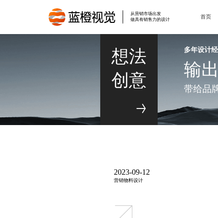
从营销市场出发
首页
做具有销售力的设计
多年设计
想法
输
创意
带给品
2023-09-12
营销物料设计