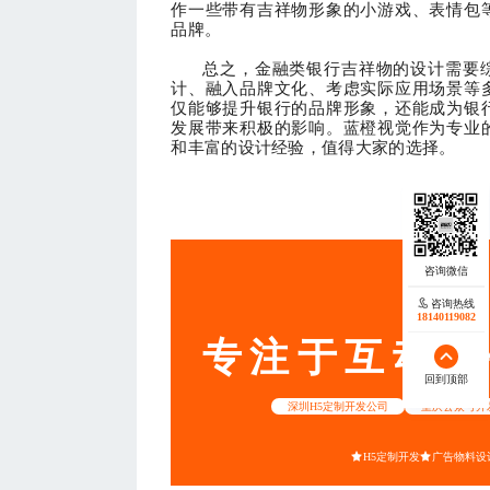
作一些带有吉祥物形象的小游戏、表情包
品牌。
总之，金融类银行吉祥物的设计需要
计、融入品牌文化、考虑实际应用场景等
仅能够提升银行的品牌形象，还能成为银
发展带来积极的影响。蓝橙视觉作为专业
和丰富的设计经验，值得大家的选择。
— THE END
服务
咨询热线
18140119082
专注于互动营
回到顶部
深圳H5定制开发公司
重庆公众号开
H5定制开发
广告物料设