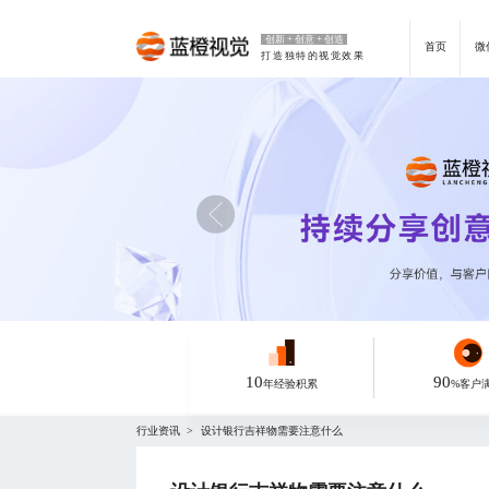
创新 + 创意 + 创造
首页
微
打造独特的视觉效果
10
90
年经验积累
%客户
行业资讯
设计银行吉祥物需要注意什么
>