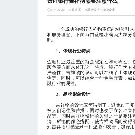
设计银行吉祥物需要注意什么
内容来源
金融类银行吉祥物设计
2025-05-07
一个成功的银行吉祥物不仅能够吸引人
和服务理念
。
下面
就由蓝橙小编为大家
分
吧
。
1、体现行业特点
金融行业最注重的就是稳定性和可靠性。
颜色等方面来体现这一特点。银行作为专
严谨性。吉祥物的设计可以在细节上体现
例等。同时，可以结合一些金融元素，如
融行业的属性。
2、品牌形象设计
吉祥物的设计应简洁明了，避免过于复
被人们记住和传播，同时也便于在各种宣
品等
。
同时
吉祥物设计的关键之一是要
注
情、鲜艳的颜色搭配，使吉祥物瞬间变得
到吉祥物时感受到一种温馨和友善，加深用