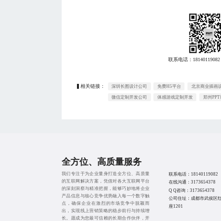
联系电话：
18140119082
相关链接：
深圳长图设计公司
免费H5平台
北京商业插画
微信定制开发公司
体感游戏定制开发
郑州PP
全方位、高质量服务
我们专注于为企业量身打造全方位、高质量
联系电话：
18140119082
的互联网解决方案，凭借对各大互联网平台
在线沟通：
3173654378
的深刻洞察与精准把握，能够巧妙地将企业
Q Q咨询：
3173654378
产品信息与核心竞争优势融入每一个数字触
公司住址：成都市武侯区红
点，确保企业在激烈的市场竞争中脱颖而
座1201
出，实现线上营销策略的稳步前行与持续增
长。愿成为您最可信赖的长期合作伙伴，开